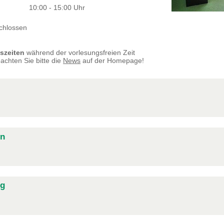
10:00 - 15:00 Uhr
chlossen
szeiten
während der vorlesungsfreien Zeit
achten Sie bitte die
News
auf der Homepage!
en
ng
den Sie im Selbstabholregal. Das Regal ist alphabetisch nach Abholcode