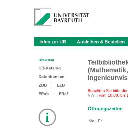
Infos zur UB
Ausleihen & Bestellen
Direktstart
Teilbibliothe
UB-Katalog
(Mathematik,
Ingenieurwi
Datenbanken
ZDB
EZB
Beachten Sie bitte di
EPub
ERef
NW II
vom 10.08. bis 
Öffnungszeiten
i
Mo - Fr