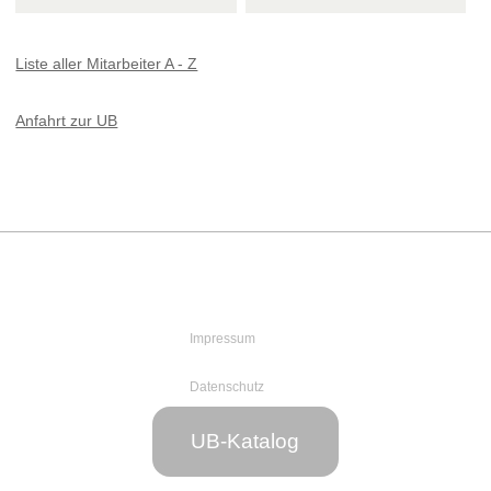
Liste aller Mitarbeiter A - Z
Anfahrt zur UB
Impressum
Datenschutz
Web-Team
UB-Katalog
der UB