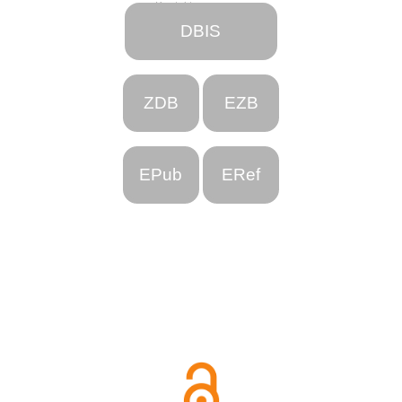
Kontakt
DBIS
ZDB
EZB
EPub
ERef