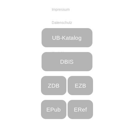
Impressum
Datenschutz
Web-Team
UB-Katalog
der UB
Kontakt
DBIS
ZDB
EZB
EPub
ERef