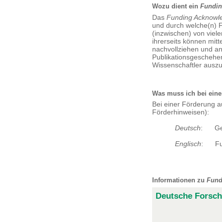
Wozu dient ein
Fundi
Das
Funding Acknowl
und durch welche(n) 
(inzwischen) von viel
ihrerseits können mitt
nachvollziehen und ana
Publikationsgeschehen
Wissenschaftler auszu
Was muss ich bei eine
Bei einer Förderung a
Förderhinweisen):
Deutsch
: Gefö
Englisch
: Fund
Informationen zu
Fund
Deutsche Forsc
Wie muss das
Fundi