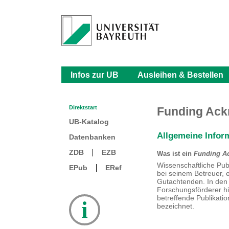
Infos zur UB
Ausleihen & Bestellen
Direktstart
Funding Ack
UB-Katalog
Allgemeine Infor
Datenbanken
ZDB
EZB
Was ist ein
Funding A
Wissenschaftliche Pub
EPub
ERef
bei seinem Betreuer, e
Gutachtenden. In den 
Forschungsförderer hi
betreffende Publikati
i
bezeichnet.