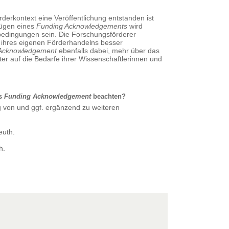
derkontext eine Veröffentlichung entstanden ist
fügen eines
Funding Acknowledgements
wird
rbedingungen sein. Die Forschungsförderer
 ihres eigenen Förderhandelns besser
Acknowledgement
ebenfalls dabei, mehr über das
ter auf die Bedarfe ihrer Wissenschaftlerinnen und
as
Funding Acknowledgement
beachten?
g von und ggf. ergänzend zu weiteren
euth.
h.
Informationen?