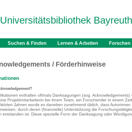
Universitätsbibliothek Bayreut
Suchen & Finden
Lernen & Arbeiten
Forschen 
nowledgements / Förderhinweise
mationen
cknowledgement
?
likationen enthalten oftmals Danksagungen (sog. Acknowledgements) ─ 
ine Projektmitarbeiterin bei ihrem Team, ein Forschender in einem Zeits
letzten Jahren wurde es daneben zunehmend üblich, dass Autorinnen u
nweisen, durch deren (finanzielle) Unterstützung die Forschungstätigke
on entstanden ist. Diese spezielle Form der Danksagung oder Würdigung