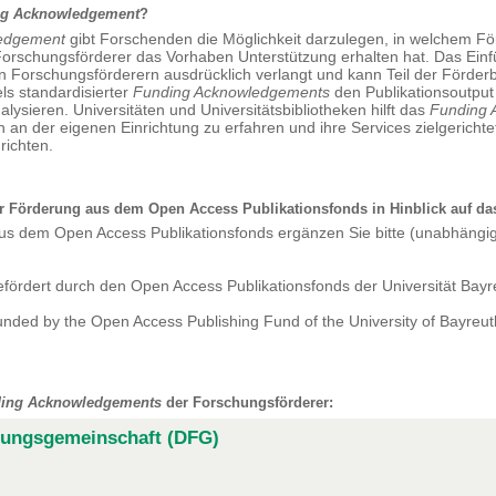
ng Acknowledgement
?
edgement
gibt Forschenden die Möglichkeit darzulegen, in welchem För
Forschungsförderer das Vorhaben Unterstützung erhalten hat. Das Ein
en Forschungsförderern ausdrücklich verlangt und kann Teil der Förde
els standardisierter
Funding Acknowledgements
den Publikationsoutput
lysieren. Universitäten und Universitätsbibliotheken hilft das
Funding 
 an der eigenen Einrichtung zu erfahren und ihre Services zielgerichte
richten.
r Förderung aus dem Open Access Publikationsfonds in Hinblick auf d
us dem Open Access Publikationsfonds ergänzen Sie bitte (unabhängi
rdert durch den Open Access Publikationsfonds der Universität Bayr
ed by the Open Access Publishing Fund of the University of Bayreut
ing Acknowledgements
der Forschungsförderer:
hungsgemeinschaft (DFG)
ng Acknowledgement
konkret aussehen?
Wo finde ich weiterführende 