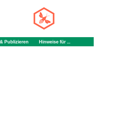
h
& Publizieren
Hinweise für ...