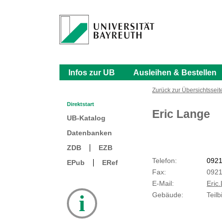
Infos zur UB
Ausleihen & Bestellen
Zurück zur Übersichtsseite
Direktstart
Eric Lange
UB-Katalog
Datenbanken
ZDB
EZB
Telefon:
0921
EPub
ERef
Fax:
0921
E-Mail:
Eric
i
Gebäude:
Teil