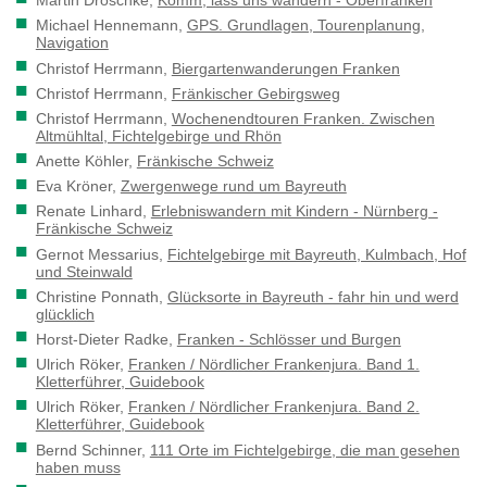
Martin Droschke,
Komm, lass uns wandern - Oberfranken
Michael Hennemann,
GPS. Grundlagen, Tourenplanung,
Navigation
Christof Herrmann,
Biergartenwanderungen Franken
Christof Herrmann,
Fränkischer Gebirgsweg
Christof Herrmann,
Wochenendtouren Franken. Zwischen
Altmühltal, Fichtelgebirge und Rhön
Anette Köhler,
Fränkische Schweiz
Eva Kröner,
Zwergenwege rund um Bayreuth
Renate Linhard,
Erlebniswandern mit Kindern - Nürnberg -
Fränkische Schweiz
Gernot Messarius,
Fichtelgebirge mit Bayreuth, Kulmbach, Hof
und Steinwald
Christine Ponnath,
Glücksorte in Bayreuth - fahr hin und werd
glücklich
Horst-Dieter Radke,
Franken - Schlösser und Burgen
Ulrich Röker,
Franken / Nördlicher Frankenjura. Band 1.
Kletterführer, Guidebook
Ulrich Röker,
Franken / Nördlicher Frankenjura. Band 2.
Kletterführer, Guidebook
Bernd Schinner,
111 Orte im Fichtelgebirge, die man gesehen
haben muss