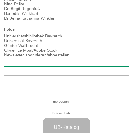
Nina Pelka
Dr. Birgit Regenfuß
Benedikt Winkhart
Dr. Anna Katharina Winkler
Fotos
Universitätsbibliothek Bayreuth
Universität Bayreuth
Günter Wallbrecht
Olivier Le Moal/Adobe Stock
Newsletter abonnieren/abbestellen
Impressum
Datenschutz
Web-Team der
UB-Katalog
UB