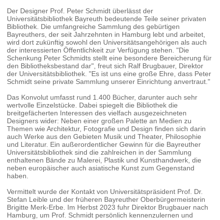
Der Designer Prof. Peter Schmidt überlässt der
Universitätsbibliothek Bayreuth bedeutende Teile seiner privaten
Bibliothek. Die umfangreiche Sammlung des gebürtigen
Bayreuthers, der seit Jahrzehnten in Hamburg lebt und arbeitet,
wird dort zukünftig sowohl den Universitätsangehörigen als auch
der interessierten Öffentlichkeit zur Verfügung stehen. "Die
Schenkung Peter Schmidts stellt eine besondere Bereicherung für
den Bibliotheksbestand dar", freut sich Ralf Brugbauer, Direktor
der Universitätsbibliothek. "Es ist uns eine große Ehre, dass Peter
Schmidt seine private Sammlung unserer Einrichtung anvertraut."
Das Konvolut umfasst rund 1.400 Bücher, darunter auch sehr
wertvolle Einzelstücke. Dabei spiegelt die Bibliothek die
breitgefächerten Interessen des vielfach ausgezeichneten
Designers wider: Neben einer großen Palette an Medien zu
Themen wie Architektur, Fotografie und Design finden sich darin
auch Werke aus den Gebieten Musik und Theater, Philosophie
und Literatur. Ein außerordentlicher Gewinn für die Bayreuther
Universitätsbibliothek sind die zahlreichen in der Sammlung
enthaltenen Bände zu Malerei, Plastik und Kunsthandwerk, die
neben europäischer auch asiatische Kunst zum Gegenstand
haben.
Vermittelt wurde der Kontakt von Universitätspräsident Prof. Dr.
Stefan Leible und der früheren Bayreuther Oberbürgermeisterin
Brigitte Merk-Erbe. Im Herbst 2023 fuhr Direktor Brugbauer nach
Hamburg, um Prof. Schmidt persönlich kennenzulernen und