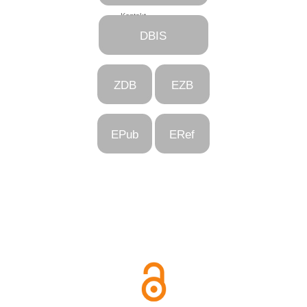
Kontakt
DBIS
ZDB
EZB
EPub
ERef