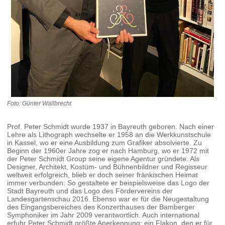
Foto: Günter Wallbrecht
Prof. Peter Schmidt wurde 1937 in Bayreuth geboren. Nach einer
Lehre als Lithograph wechselte er 1958 an die Werkkunstschule
in Kassel, wo er eine Ausbildung zum Grafiker absolvierte. Zu
Beginn der 1960er Jahre zog er nach Hamburg, wo er 1972 mit
der Peter Schmidt Group seine eigene Agentur gründete. Als
Designer, Architekt, Kostüm- und Bühnenbildner und Regisseur
weltweit erfolgreich, blieb er doch seiner fränkischen Heimat
immer verbunden: So gestaltete er beispielsweise das Logo der
Stadt Bayreuth und das Logo des Fördervereins der
Landesgartenschau 2016. Ebenso war er für die Neugestaltung
des Eingangsbereiches des Konzerthauses der Bamberger
Symphoniker im Jahr 2009 verantwortlich. Auch international
erfuhr Peter Schmidt größte Anerkennung: ein Flakon, den er für