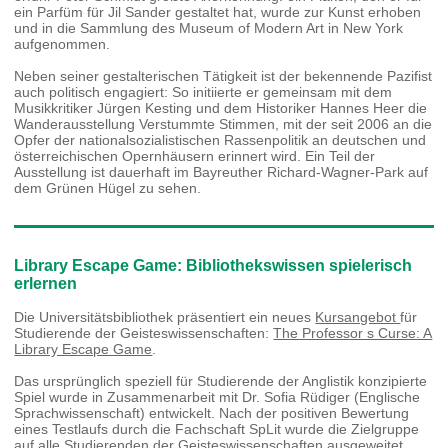
ein Parfüm für Jil Sander gestaltet hat, wurde zur Kunst erhoben
und in die Sammlung des Museum of Modern Art in New York
aufgenommen.
Neben seiner gestalterischen Tätigkeit ist der bekennende Pazifist
auch politisch engagiert: So initiierte er gemeinsam mit dem
Musikkritiker Jürgen Kesting und dem Historiker Hannes Heer die
Wanderausstellung Verstummte Stimmen, mit der seit 2006 an die
Opfer der nationalsozialistischen Rassenpolitik an deutschen und
österreichischen Opernhäusern erinnert wird. Ein Teil der
Ausstellung ist dauerhaft im Bayreuther Richard-Wagner-Park auf
dem Grünen Hügel zu sehen.
Library Escape Game: Bibliothekswissen spielerisch
erlernen
Die Universitätsbibliothek präsentiert ein neues
Kursangebot
für
Studierende der Geisteswissenschaften:
The Professor s Curse: A
Library Escape Game
.
Das ursprünglich speziell für Studierende der Anglistik konzipierte
Spiel wurde in Zusammenarbeit mit Dr. Sofia Rüdiger (Englische
Sprachwissenschaft) entwickelt. Nach der positiven Bewertung
eines Testlaufs durch die Fachschaft SpLit wurde die Zielgruppe
auf alle Studierenden der Geisteswissenschaften ausgeweitet.