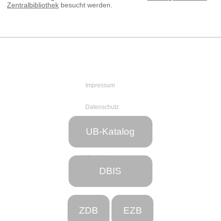
Zentralbibliothek
besucht werden.
Impressum
Datenschutz
Web-Team
UB-Katalog
der UB
Kontakt
DBIS
ZDB
EZB