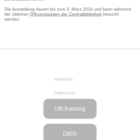
Die Ausstellung dauert bis zum 3. März 2016 und kann während
der üblichen
Öffnungszeiten der Zentralbibliothek
besucht
werden.
Impressum
Datenschutz
Web-Team
UB-Katalog
der UB
Kontakt
DBIS