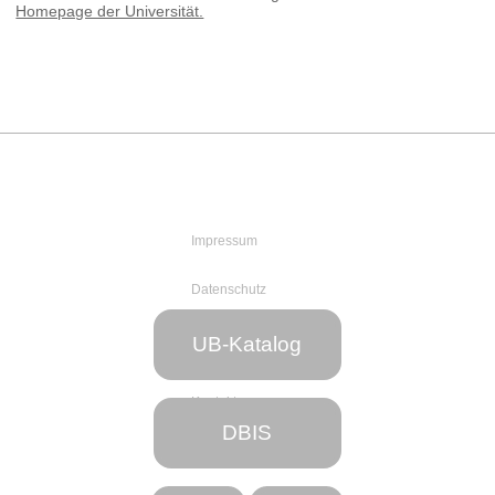
Homepage der Universität.
Impressum
Datenschutz
Web-Team
UB-Katalog
der UB
Kontakt
DBIS