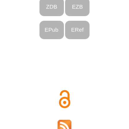
ZDB
EZB
EPub
ERef