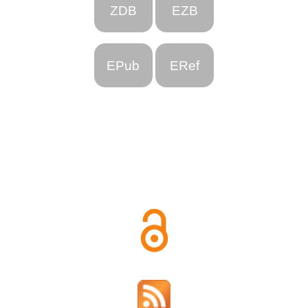
ZDB
EZB
EPub
ERef