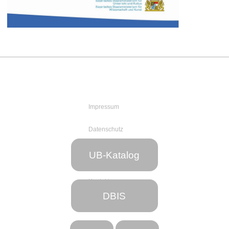
Impressum
Datenschutz
Web-Team
UB-Katalog
der UB
Kontakt
DBIS