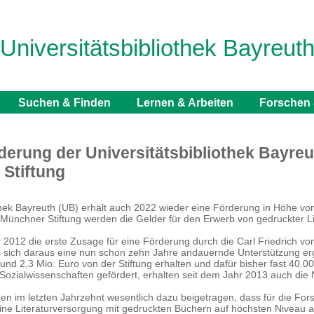
Universitätsbibliothek Bayreut
Suchen & Finden
Lernen & Arbeiten
Forschen 
derung der Universitätsbibliothek Bayreut
Stiftung
othek Bayreuth (UB) erhält auch 2022 wieder eine Förderung in Höhe vo
r Münchner Stiftung werden die Gelder für den Erwerb von gedruckter Li
2012 die erste Zusage für eine Förderung durch die Carl Friedrich von
s sich daraus eine nun schon zehn Jahre andauernde Unterstützung er
nd 2,3 Mio. Euro von der Stiftung erhalten und dafür bisher fast 40
Sozialwissenschaften gefördert, erhalten seit dem Jahr 2013 auch die
aben im letzten Jahrzehnt wesentlich dazu beigetragen, dass für die Fo
eine Literaturversorgung mit gedruckten Büchern auf höchsten Niveau