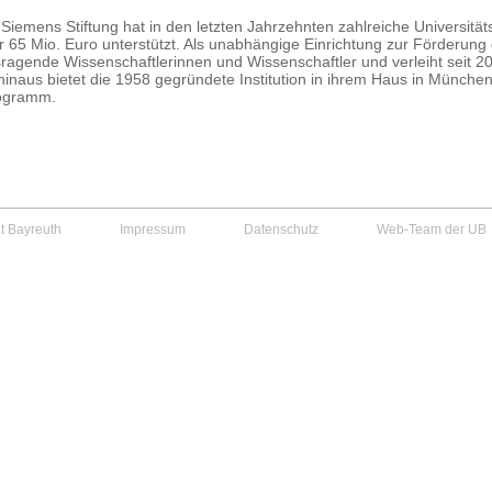
 Siemens Stiftung hat in den letzten Jahrzehnten zahlreiche Universitä
 65 Mio. Euro unterstützt. Als unabhängige Einrichtung zur Förderung d
ragende Wissenschaftlerinnen und Wissenschaftler und verleiht seit 20
hinaus bietet die 1958 gegründete Institution in ihrem Haus in Münc
rogramm.
ät Bayreuth
Impressum
Datenschutz
Web-Team der UB