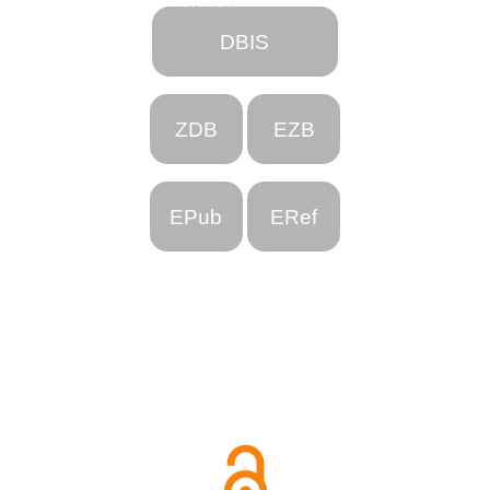
Kontakt
DBIS
ZDB
EZB
EPub
ERef